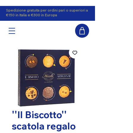
Spedizione gratuita per ordini pari o superiori a
€150 in Italia e €300 in Europa
''Il Biscotto''
scatola regalo