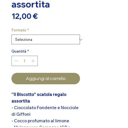
assortita
Prezzo
12,00 €
Formato
*
Quantità
*
Aggiungi al carrello
''Il Biscotto'' scatola regalo
assortita
- Cioccolato Fondente e Nocciole
di Giffoni
- Cocco profumato al limone
- Melannurca Campana IGP e