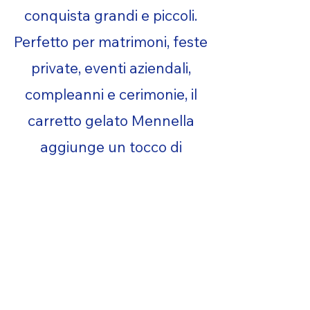
conquista grandi e piccoli.
Perfetto per matrimoni, feste
private, eventi aziendali,
compleanni e cerimonie, il
carretto gelato Mennella
aggiunge un tocco di
eleganza, freschezza e
convivialità, trasformando
ogni occasione in un ricordo
speciale.
Un servizio curato nei
dettagli, capace di portare