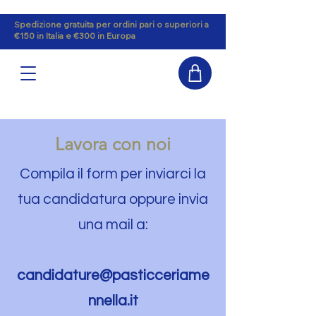
Spedizione gratuita per ordini pari o superiori a
€150 in Italia e €300 in Europa
Lavora con noi
Compila il form per inviarci la
tua candidatura oppure invia
una mail a:
candidature@pasticceriame
nnella.it