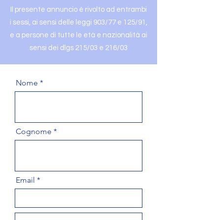
Il presente annuncio è rivolto ad entrambi
i sessi, ai sensi delle leggi 903/77 e 125/91,
e a persone di tutte le età e nazionalità ai
sensi dei dlgs 215/03 e 216/03
Nome
Cognome
Email