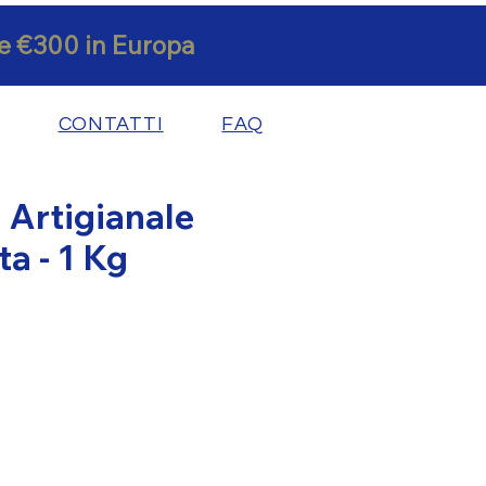
a e €300 in Europa
CONTATTI
FAQ
Artigianale
a - 1 Kg
zzo