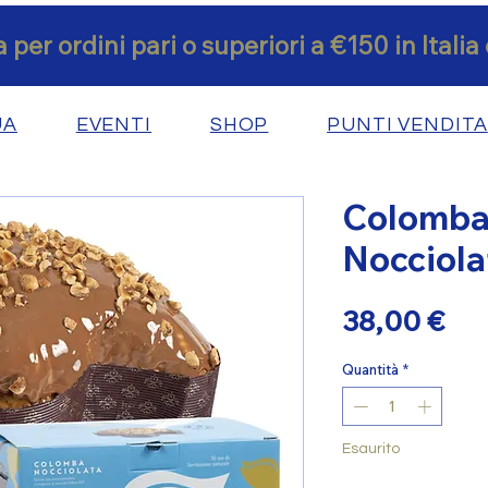
 per ordini pari o superiori a €150 in Itali
UA
EVENTI
SHOP
PUNTI VENDITA
Colomba 
Nocciolat
Pre
38,00 €
Quantità
*
Esaurito