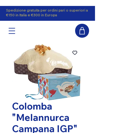
Spedizione gratuita per ordini pari o superiori a
€150 in Italia e €300 in Europa
Colomba
"Melannurca
Campana IGP"